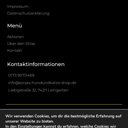
Impressum
Datenschutzerklärung
Menü
Aktionen
Über den Shop
Kontakt
Kontaktinformationen
0173 9070469
info@sonjas-hundundkatze-shop.de
Liebigstraße 32, 74211 Leingarten
Wir verwenden Cookies, um dir die bestmögliche Erfahrung auf
Sonjas Hund & Katze Shop © 2021 All rights reserved. Designed by
unserer Website zu bieten.
In den
Einstellungen
kannst du erfahren, welche Cookies wir
Florian Weinmann Consulting